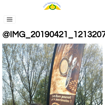
@IMG_20190421_121320